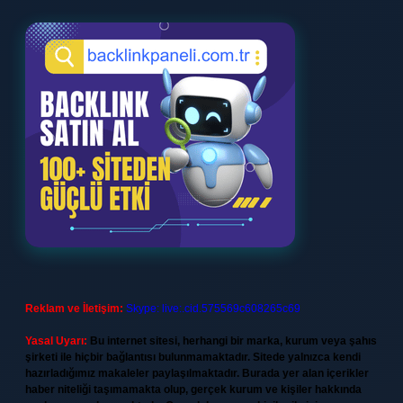
Reklam ve İletişim:
Skype: live:.cid.575569c608265c69
Yasal Uyarı:
Bu internet sitesi, herhangi bir marka, kurum veya şahıs
şirketi ile hiçbir bağlantısı bulunmamaktadır. Sitede yalnızca kendi
hazırladığımız makaleler paylaşılmaktadır. Burada yer alan içerikler
haber niteliği taşımamakta olup, gerçek kurum ve kişiler hakkında