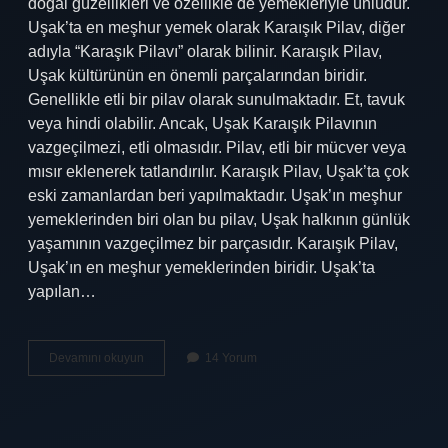
doğal güzellikleri ve özellikle de yemekleriyle ünlüdür.
Uşak’ta en meşhur yemek olarak Karaışık Pilav, diğer
adıyla “Karaşık Pilavı” olarak bilinir. Karaışık Pilav,
Uşak kültürünün en önemli parçalarından biridir.
Genellikle etli bir pilav olarak sunulmaktadır. Et, tavuk
veya hindi olabilir. Ancak, Uşak Karaışık Pilavının
vazgeçilmezi, etli olmasıdır. Pilav, etli bir mücver veya
mısır eklenerek tatlandırılır. Karaışık Pilav, Uşak’ta çok
eski zamanlardan beri yapılmaktadır. Uşak’ın meşhur
yemeklerinden biri olan bu pilav, Uşak halkının günlük
yaşamının vazgeçilmez bir parçasıdır. Karaışık Pilav,
Uşak’ın en meşhur yemeklerinden biridir. Uşak’ta
yapılan…
Uşak
Devamını okuyun
14 Yorum
en
meşhur
yemeği
nedir