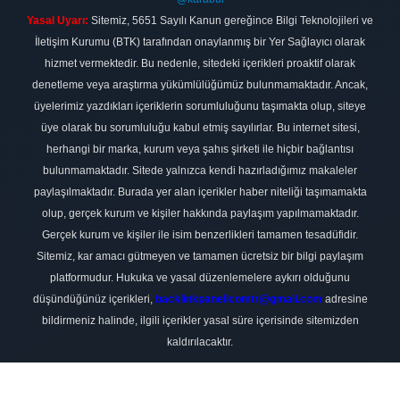
Yasal Uyarı:
Sitemiz, 5651 Sayılı Kanun gereğince Bilgi Teknolojileri ve
İletişim Kurumu (BTK) tarafından onaylanmış bir Yer Sağlayıcı olarak
hizmet vermektedir. Bu nedenle, sitedeki içerikleri proaktif olarak
denetleme veya araştırma yükümlülüğümüz bulunmamaktadır. Ancak,
üyelerimiz yazdıkları içeriklerin sorumluluğunu taşımakta olup, siteye
üye olarak bu sorumluluğu kabul etmiş sayılırlar. Bu internet sitesi,
herhangi bir marka, kurum veya şahıs şirketi ile hiçbir bağlantısı
bulunmamaktadır. Sitede yalnızca kendi hazırladığımız makaleler
paylaşılmaktadır. Burada yer alan içerikler haber niteliği taşımamakta
olup, gerçek kurum ve kişiler hakkında paylaşım yapılmamaktadır.
Gerçek kurum ve kişiler ile isim benzerlikleri tamamen tesadüfidir.
Sitemiz, kar amacı gütmeyen ve tamamen ücretsiz bir bilgi paylaşım
platformudur. Hukuka ve yasal düzenlemelere aykırı olduğunu
düşündüğünüz içerikleri,
backlinkpanelicomtr@gmail.com
adresine
bildirmeniz halinde, ilgili içerikler yasal süre içerisinde sitemizden
kaldırılacaktır.
Scro
to