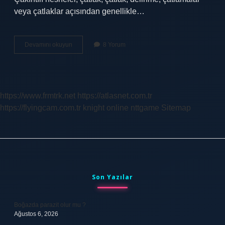
veya çatlaklar açısından genellikle…
Çakıntılı
Devamını okuyun
8 Yorum
ne
demek
https://www.frmtrk.net
https://atlasnet.com.tr
https://flyingcam.com.tr
knight online
nttgame
Sitemap
Sidebar
Son Yazılar
Boğazda parazit olur mu ?
Ağustos 6, 2026