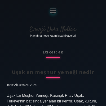
menüyü
aç
Anasayfa
Gizlilik Politikası
Enerji Dolu Notlar
Hayatına neşe katan kısa hikayeler!
Yasal Uyarı
Hakkımızda
Etiket:
ak
Uşak en meşhur yemeği nedir
Tarih: Ağustos 28, 2024
Uşak En Meşhur Yemeği: Karaışık Pilav Uşak,
Türkiye’nin batısında yer alan bir kenttir. Uşak, kültürü,