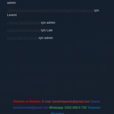
admin
3 Bilgiyi Işleme Kuramına Göre Öğrenme Nasıl Olur Açıklayınız
için
Levent
2 Belge Nasıl Birleştirilir
için
admin
2 Belge Nasıl Birleştirilir
için
Lale
Baskın Alel Ne Demek
için
admin
lbet
vdcasino firması
vdcasino
https://www.betexper.xyz/
betci giriş
Reklam ve İletişim:
E-mail:
backlinkpaneli@gmail.com
Teams:
forumhizmeti@gmail.com
Whatsapp: 0262 606 0 726
Telegram:
@karabul