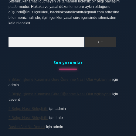
Sitemiz, kar amacı gütmeyen ve tamamen ücretsiz bir bilgi paylaşım
platformudur. Hukuka ve yasal düzenlemelere aykırı olduğunu
düşündüğünüz içerikleri,
backlinkpanelicomtr@gmail.com
adresine
bildirmeniz halinde, ilgili içerikler yasal süre içerisinde sitemizden
kaldırılacaktır.
Arama
Son yorumlar
3 Bilgiyi Işleme Kuramına Göre Öğrenme Nasıl Olur Açıklayınız
için
admin
3 Bilgiyi Işleme Kuramına Göre Öğrenme Nasıl Olur Açıklayınız
için
Levent
2 Belge Nasıl Birleştirilir
için
admin
2 Belge Nasıl Birleştirilir
için
Lale
Baskın Alel Ne Demek
için
admin