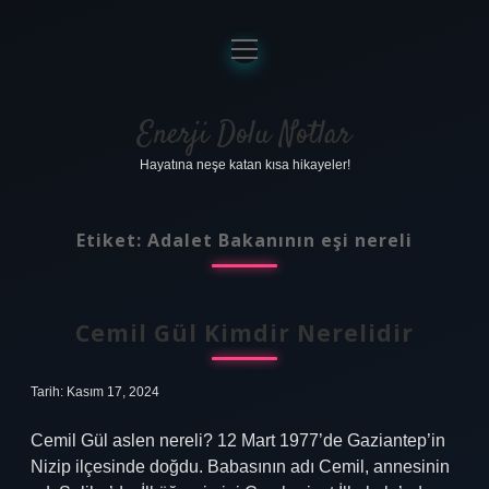
menüyü
aç
Anasayfa
Gizlilik Politikası
Enerji Dolu Notlar
Hayatına neşe katan kısa hikayeler!
Yasal Uyarı
Hakkımızda
Etiket:
Adalet Bakanının eşi nereli
Cemil Gül Kimdir Nerelidir
Tarih: Kasım 17, 2024
Cemil Gül aslen nereli? 12 Mart 1977’de Gaziantep’in
Nizip ilçesinde doğdu. Babasının adı Cemil, annesinin