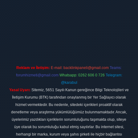
ilbet
vdcasino firması
vdcasino
https://www.betexper.xyz/
betci giri
Reklam ve İletişim:
E-mail:
backlinkpaneli@gmail.com
Teams:
forumhizmeti@gmail.com
Whatsapp: 0262 606 0 726
Telegram:
@karabul
Yasal Uyarı:
Sitemiz, 5651 Sayılı Kanun gereğince Bilgi Teknolojileri ve
İletişim Kurumu (BTK) tarafından onaylanmış bir Yer Sağlayıcı olarak
hizmet vermektedir. Bu nedenle, sitedeki içerikleri proaktif olarak
denetleme veya araştırma yükümlülüğümüz bulunmamaktadır. Ancak,
üyelerimiz yazdıkları içeriklerin sorumluluğunu taşımakta olup, siteye
üye olarak bu sorumluluğu kabul etmiş sayılırlar. Bu internet sitesi,
herhangi bir marka, kurum veya şahıs şirketi ile hiçbir bağlantısı