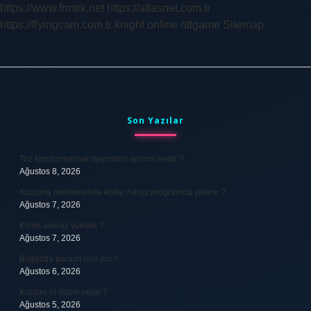
https://www.frmtrk.net
https://atlasnet.com.tr
https://flyingcam.com.tr
knight online
nttgame
Sitemap
Sidebar
Son Yazılar
Toz kondurmamak deyiminin anlamı nedir ?
Ağustos 8, 2026
Kurutma makinesinde kotlar hangi programda yıkanır ?
Ağustos 7, 2026
Kimin averajı yüksek ?
Ağustos 7, 2026
Boğazda parazit olur mu ?
Ağustos 6, 2026
Kubbet-ül-İslam nedir ?
Ağustos 5, 2026