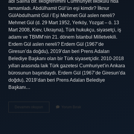
adı Saliha’dır. İlköğrenimini Cumhuriyet İlkokulu’nda
tamamladı. Abdülhamit Gül’ün eşi kimdir? İlknur
GülAbdulhamit Gül / Eşi Mehmet Gül aslen nereli?
Mehmet Gül (d. 29 Mart 1952, Yerköy, Yozgat – ö. 13
Mart 2008, Kiev, Ukrayna), Türk hukukçu, siyasetçi, iş
adamı ve TBMM’nin 21. dönem İstanbul Milletvekili.
Erdem Gül aslen nereli? Erdem Gül (1967’de
Giresun’da doğdu), 2019’dan beri Prens Adaları
Belediye Başkanı olan bir Türk siyasetçidir. 2010-2018
yılları arasında laik Türk gazetesi Cumhuriyet’in Ankara
bürosunun başındaydı. Erdem Gül (1967’de Giresun’da
doğdu), 2019’dan beri Prens Adaları Belediye
Başkanı…
Cemil
Devamını okuyun
Yorum Bırak
Gül
Kimdir
Nerelidir