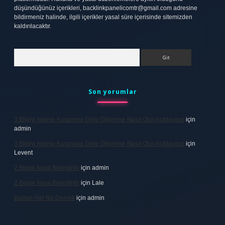
düşündüğünüz içerikleri,
backlinkpanelicomtr@gmail.com
adresine
bildirmeniz halinde, ilgili içerikler yasal süre içerisinde sitemizden
kaldırılacaktır.
Arama
Son yorumlar
3 Bilgiyi Işleme Kuramına Göre Öğrenme Nasıl Olur Açıklayınız
için
admin
3 Bilgiyi Işleme Kuramına Göre Öğrenme Nasıl Olur Açıklayınız
için
Levent
2 Belge Nasıl Birleştirilir
için
admin
2 Belge Nasıl Birleştirilir
için
Lale
Baskın Alel Ne Demek
için
admin