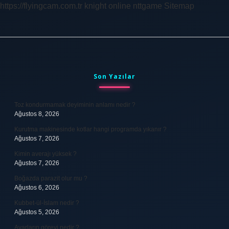
https://flyingcam.com.tr
knight online
nttgame
Sitemap
Sidebar
Son Yazılar
Toz kondurmamak deyiminin anlamı nedir ?
Ağustos 8, 2026
Kurutma makinesinde kotlar hangi programda yıkanır ?
Ağustos 7, 2026
Kimin averajı yüksek ?
Ağustos 7, 2026
Boğazda parazit olur mu ?
Ağustos 6, 2026
Kubbet-ül-İslam nedir ?
Ağustos 5, 2026
Avarların görevi nedir ?