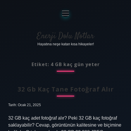
menüyü
aç
Anasayfa
Gizlilik Politikası
Enerji Dolu Notlar
Hayatına neşe katan kısa hikayeler!
Yasal Uyarı
Hakkımızda
Etiket:
4 GB kaç gün yeter
32 Gb Kaç Tane Fotoğraf Alır
Tarih: Ocak 21, 2025
32 GB kaç adet fotoğraf alır? Peki 32 GB kaç fotoğraf
saklayabilir? Cevap, görüntünün kalitesine ve biçimine