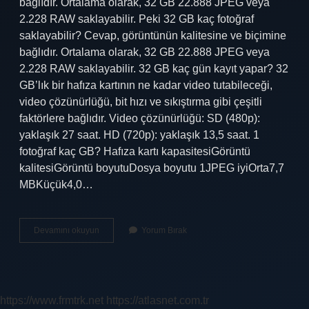
bağlıdır. Ortalama olarak, 32 GB 22.888 JPEG veya
2.228 RAW saklayabilir. Peki 32 GB kaç fotoğraf
saklayabilir? Cevap, görüntünün kalitesine ve biçimine
bağlıdır. Ortalama olarak, 32 GB 22.888 JPEG veya
2.228 RAW saklayabilir. 32 GB kaç gün kayıt yapar? 32
GB’lık bir hafıza kartının ne kadar video tutabileceği,
video çözünürlüğü, bit hızı ve sıkıştırma gibi çeşitli
faktörlere bağlıdır. Video çözünürlüğü: SD (480p):
yaklaşık 27 saat. HD (720p): yaklaşık 13,5 saat. 1
fotoğraf kaç GB? Hafıza kartı kapasitesiGörüntü
kalitesiGörüntü boyutuDosya boyutu 1JPEG iyiOrta7,7
MBKüçük4,0…
32
Devamını okuyun
Yorum Bırak
Gb
Kaç
Tane
Fotoğraf
Alır
https://www.frmtrk.net
https://atlasnet.com.tr