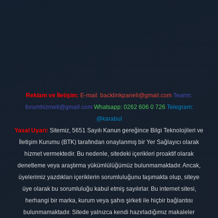
ilbet
vdcasino firması
vdcasino
https://www.betexper.xyz/
betci giri
Reklam ve İletişim:
E-mail:
backlinkpaneli@gmail.com
Teams:
forumhizmeti@gmail.com
Whatsapp: 0262 606 0 726
Telegram:
@karabul
Yasal Uyarı:
Sitemiz, 5651 Sayılı Kanun gereğince Bilgi Teknolojileri ve
İletişim Kurumu (BTK) tarafından onaylanmış bir Yer Sağlayıcı olarak
hizmet vermektedir. Bu nedenle, sitedeki içerikleri proaktif olarak
denetleme veya araştırma yükümlülüğümüz bulunmamaktadır. Ancak,
üyelerimiz yazdıkları içeriklerin sorumluluğunu taşımakta olup, siteye
üye olarak bu sorumluluğu kabul etmiş sayılırlar. Bu internet sitesi,
herhangi bir marka, kurum veya şahıs şirketi ile hiçbir bağlantısı
bulunmamaktadır. Sitede yalnızca kendi hazırladığımız makaleler