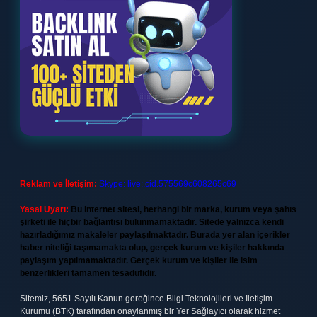
Reklam ve İletişim:
Skype: live:.cid.575569c608265c69
Yasal Uyarı:
Bu internet sitesi, herhangi bir marka, kurum veya şahıs
şirketi ile hiçbir bağlantısı bulunmamaktadır. Sitede yalnızca kendi
hazırladığımız makaleler paylaşılmaktadır. Burada yer alan içerikler
haber niteliği taşımamakta olup, gerçek kurum ve kişiler hakkında
paylaşım yapılmamaktadır. Gerçek kurum ve kişiler ile isim
benzerlikleri tamamen tesadüfidir.
Sitemiz, 5651 Sayılı Kanun gereğince Bilgi Teknolojileri ve İletişim
Kurumu (BTK) tarafından onaylanmış bir Yer Sağlayıcı olarak hizmet