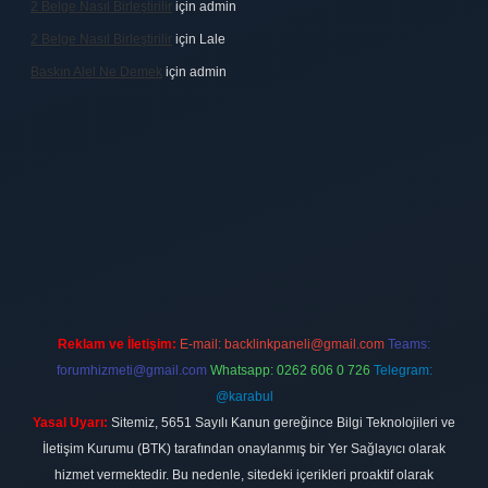
2 Belge Nasıl Birleştirilir
için
admin
2 Belge Nasıl Birleştirilir
için
Lale
Baskın Alel Ne Demek
için
admin
ilbet
vdcasino firması
vdcasino
https://www.betexper.xyz/
betci giri
Reklam ve İletişim:
E-mail:
backlinkpaneli@gmail.com
Teams:
forumhizmeti@gmail.com
Whatsapp: 0262 606 0 726
Telegram:
@karabul
Yasal Uyarı:
Sitemiz, 5651 Sayılı Kanun gereğince Bilgi Teknolojileri ve
İletişim Kurumu (BTK) tarafından onaylanmış bir Yer Sağlayıcı olarak
hizmet vermektedir. Bu nedenle, sitedeki içerikleri proaktif olarak