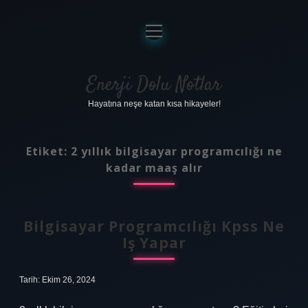
menüyü
aç
Anasayfa
Gizlilik Politikası
Enerji Dolu Notlar
Hayatına neşe katan kısa hikayeler!
Yasal Uyarı
Hakkımızda
Etiket:
2 yıllık bilgisayar programcılığı ne
kadar maaş alır
Bilgisayar Programcılığı Kpss Ne
Iş Yapar
Tarih: Ekim 26, 2024