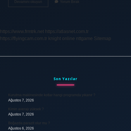
Bilgisayar
Devamını okuyun
Yorum Bırak
Programcılığı
Kpss
Ne
Iş
Yapar
https://www.frmtrk.net
https://atlasnet.com.tr
https://flyingcam.com.tr
knight online
nttgame
Sitemap
Sidebar
Son Yazılar
Kurutma makinesinde kotlar hangi programda yıkanır ?
Ağustos 7, 2026
Kimin averajı yüksek ?
Ağustos 7, 2026
Boğazda parazit olur mu ?
Ağustos 6, 2026