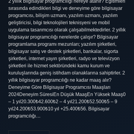
2 yıllık bilgisayar programcılığı nereye atanır? Eğitimleri
sırasında edindikleri bilgi ve deneyime göre bilgisayar
programcısı, bilişim uzmanı, yazılım uzmanı, yazılım
geliştiricisi, bilgi teknolojileri teknisyeni ve mobil
uygulama tasarımcısı olarak çalışabilmektedirler. 2 yıllık
bilgisayar programcılığı nerelerde çalışır? Bilgisayar
programlama programı mezunları; yazılım şirketleri,
bilgisayar satış ve destek şirketleri, bankalar, sigorta
şirketleri, internet yayın şirketleri, radyo ve televizyon
şirketleri ile hizmet sektöründeki kamu kurum ve
kuruluşlarında geniş istihdam olanaklarına sahiptirler. 2
yıllık bilgisayar programcılığı ne kadar maaş alır?
Deneyime Göre Bilgisayar Programcısı Maaşları
2024Deneyim SüresiEn Düşük MaaşEn Yüksek Maaş0
– 1 yıl20.300₺42.600₺2 – 4 yıl21.200₺52.500₺5 – 9
yıl24.200₺53.900₺10 yıl +25.400₺56. Bilgisayar
programcılığı…