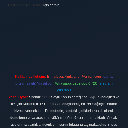
Baskın Alel Ne Demek
için
admin
ilbet
vdcasino firması
vdcasino
https://www.betexper.xyz/
betci giri
Reklam ve İletişim:
E-mail:
backlinkpaneli@gmail.com
Teams:
forumhizmeti@gmail.com
Whatsapp: 0262 606 0 726
Telegram:
@karabul
Yasal Uyarı:
Sitemiz, 5651 Sayılı Kanun gereğince Bilgi Teknolojileri ve
İletişim Kurumu (BTK) tarafından onaylanmış bir Yer Sağlayıcı olarak
hizmet vermektedir. Bu nedenle, sitedeki içerikleri proaktif olarak
denetleme veya araştırma yükümlülüğümüz bulunmamaktadır. Ancak,
üyelerimiz yazdıkları içeriklerin sorumluluğunu taşımakta olup, siteye