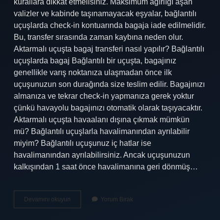
kurallara dikkat etmelisiniz. Maksimum ağırlığı aşan
valizler ve kabinde taşınamayacak eşyalar, bağlantılı
uçuşlarda check-in kontuarında bagaja iade edilmelidir.
Bu, transfer sırasında zaman kaybına neden olur.
Aktarmalı uçuşta bagaj transferi nasıl yapılır? Bağlantılı
uçuşlarda bagaj Bağlantılı bir uçuşta, bagajınız
genellikle varış noktanıza ulaşmadan önce ilk
uçuşunuzun son durağında size teslim edilir. Bagajınızı
almanıza ve tekrar check-in yapmanıza gerek yoktur
çünkü havayolu bagajınızı otomatik olarak taşıyacaktır.
Aktarmalı uçuşta havaalanı dışına çıkmak mümkün
mü? Bağlantılı uçuşlarla havalimanından ayrılabilir
miyim? Bağlantılı uçuşunuz iç hatlar ise
havalimanından ayrılabilirsiniz. Ancak uçuşunuzun
kalkışından 1 saat önce havalimanına geri dönmüş…
Aktarmalı
Devamını okuyun
Yorum Bırak
Uçuşlarda
Valiz