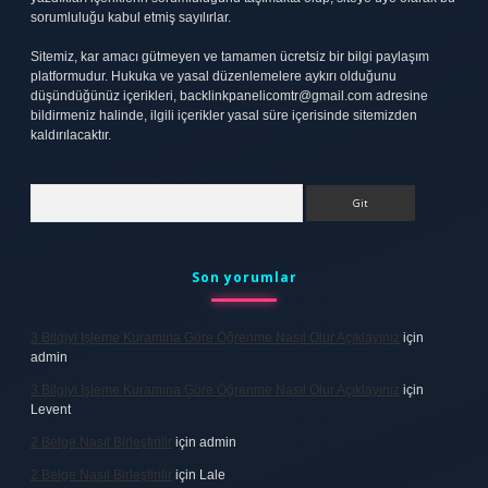
sorumluluğu kabul etmiş sayılırlar.
Sitemiz, kar amacı gütmeyen ve tamamen ücretsiz bir bilgi paylaşım
platformudur. Hukuka ve yasal düzenlemelere aykırı olduğunu
düşündüğünüz içerikleri,
backlinkpanelicomtr@gmail.com
adresine
bildirmeniz halinde, ilgili içerikler yasal süre içerisinde sitemizden
kaldırılacaktır.
Arama
Son yorumlar
3 Bilgiyi Işleme Kuramına Göre Öğrenme Nasıl Olur Açıklayınız
için
admin
3 Bilgiyi Işleme Kuramına Göre Öğrenme Nasıl Olur Açıklayınız
için
Levent
2 Belge Nasıl Birleştirilir
için
admin
2 Belge Nasıl Birleştirilir
için
Lale