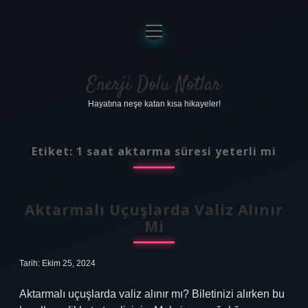
menüyü
aç
Anasayfa
Gizlilik Politikası
Enerji Dolu Notlar
Hayatına neşe katan kısa hikayeler!
Yasal Uyarı
Hakkımızda
Etiket:
1 saat aktarma süresi yeterli mi
Aktarmalı Uçuşlarda Valiz Alınır
Mi
Tarih: Ekim 25, 2024
Aktarmalı uçuşlarda valiz alınır mı? Biletinizi alırken bu