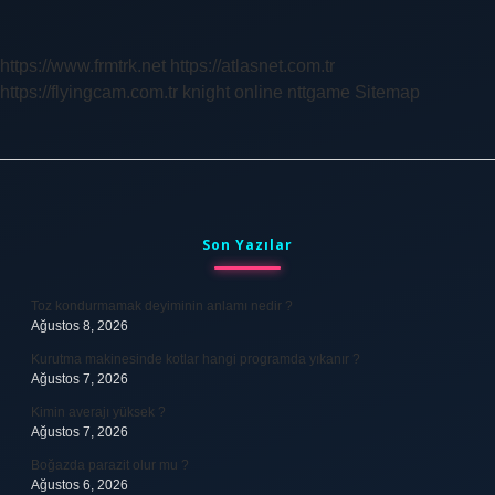
Alınır
Mi
https://www.frmtrk.net
https://atlasnet.com.tr
https://flyingcam.com.tr
knight online
nttgame
Sitemap
Sidebar
Son Yazılar
Toz kondurmamak deyiminin anlamı nedir ?
Ağustos 8, 2026
Kurutma makinesinde kotlar hangi programda yıkanır ?
Ağustos 7, 2026
Kimin averajı yüksek ?
Ağustos 7, 2026
Boğazda parazit olur mu ?
Ağustos 6, 2026