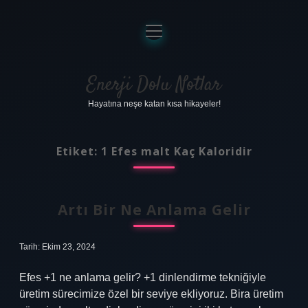
menüyü
aç
Anasayfa
Gizlilik Politikası
Enerji Dolu Notlar
Hayatına neşe katan kısa hikayeler!
Yasal Uyarı
Hakkımızda
Etiket:
1 Efes malt Kaç Kaloridir
Artı Bir Ne Anlama Gelir
Tarih: Ekim 23, 2024
Efes +1 ne anlama gelir? +1 dinlendirme tekniğiyle
üretim sürecimize özel bir seviye ekliyoruz. Bira üretim