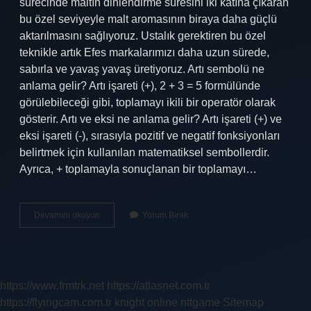
sürecinde maltın dinlendirme süresini iki katına çıkaran
bu özel seviyeyle malt aromasının biraya daha güçlü
aktarılmasını sağlıyoruz. Ustalık gerektiren bu özel
teknikle artık Efes markalarımızı daha uzun sürede,
sabırla ve yavaş yavaş üretiyoruz. Artı sembolü ne
anlama gelir? Artı işareti (+), 2 + 3 = 5 formülünde
görülebileceği gibi, toplamayı ikili bir operatör olarak
gösterir. Artı ve eksi ne anlama gelir? Artı işareti (+) ve
eksi işareti (-), sırasıyla pozitif ve negatif fonksiyonları
belirtmek için kullanılan matematiksel sembollerdir.
Ayrıca, + toplamayla sonuçlanan bir toplamayı…
Artı
Devamını okuyun
Yorum Bırak
Bir
Ne
Anlama
Gelir
https://www.frmtrk.net
https://atlasnet.com.tr
https://flyingcam.com.tr
knight online
nttgame
Sitemap