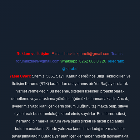
ilbet
vdcasino firması
vdcasino
https://www.betexper.xyz/
betci giri
Reklam ve İletişim:
E-mail:
backlinkpaneli@gmail.com
Teams:
forumhizmeti@gmail.com
Whatsapp: 0262 606 0 726
Telegram:
@karabul
Yasal Uyarı:
Sitemiz, 5651 Sayılı Kanun gereğince Bilgi Teknolojileri ve
İletişim Kurumu (BTK) tarafından onaylanmış bir Yer Sağlayıcı olarak
hizmet vermektedir. Bu nedenle, sitedeki içerikleri proaktif olarak
denetleme veya araştırma yükümlülüğümüz bulunmamaktadır. Ancak,
üyelerimiz yazdıkları içeriklerin sorumluluğunu taşımakta olup, siteye
üye olarak bu sorumluluğu kabul etmiş sayılırlar. Bu internet sitesi,
herhangi bir marka, kurum veya şahıs şirketi ile hiçbir bağlantısı
bulunmamaktadır. Sitede yalnızca kendi hazırladığımız makaleler
paylaşılmaktadır. Burada yer alan içerikler haber niteliği taşımamakta